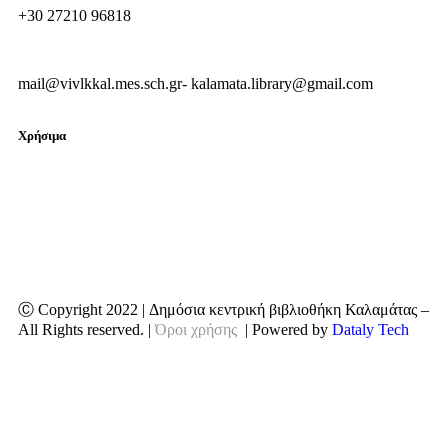
+30 27210 96818
mail@vivlkkal.mes.sch.gr- kalamata.library@gmail.com
Χρήσιμα
Συχνές ερωτήσεις
Χρήσιμα links
Εκτέλεση προϋπολογισμού
Ⓒ Copyright 2022 | Δημόσια κεντρική βιβλιοθήκη Καλαμάτας –
All Rights reserved. |
Όροι χρήσης
| Powered by
Dataly Tech