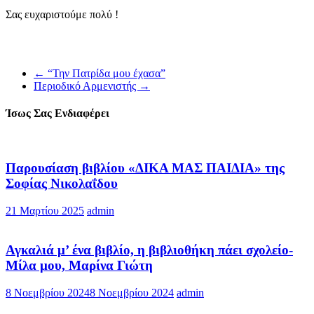
Σας ευχαριστούμε πολύ !
←
“Την Πατρίδα μου έχασα”
Περιοδικό Αρμενιστής
→
Ίσως Σας Ενδιαφέρει
Παρουσίαση βιβλίου «ΔΙΚΑ ΜΑΣ ΠΑΙΔΙΑ» της
Σοφίας Νικολαΐδου
21 Μαρτίου 2025
admin
Αγκαλιά μ’ ένα βιβλίο, η βιβλιοθήκη πάει σχολείο-
Μίλα μου, Μαρίνα Γιώτη
8 Νοεμβρίου 2024
8 Νοεμβρίου 2024
admin