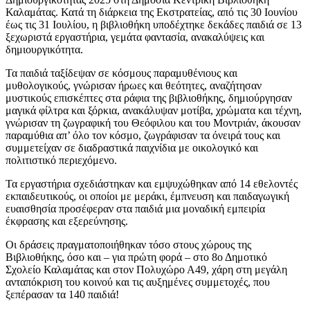
Καλαμάτας. Κατά τη διάρκεια της Εκστρατείας, από τις 30 Ιουνίου
έως τις 31 Ιουλίου, η βιβλιοθήκη υποδέχτηκε δεκάδες παιδιά σε 13
ξεχωριστά εργαστήρια, γεμάτα φαντασία, ανακαλύψεις και
δημιουργικότητα.
Τα παιδιά ταξίδεψαν σε κόσμους παραμυθένιους και
μυθολογικούς, γνώρισαν ήρωες και θεότητες, αναζήτησαν
μυστικούς επισκέπτες στα ράφια της βιβλιοθήκης, δημιούργησαν
μαγικά φίλτρα και ξόρκια, ανακάλυψαν μοτίβα, χρώματα και τέχνη,
γνώρισαν τη ζωγραφική του Θεόφιλου και του Μοντριάν, άκουσαν
παραμύθια απ’ όλο τον κόσμο, ζωγράφισαν τα όνειρά τους και
συμμετείχαν σε διαδραστικά παιχνίδια με οικολογικό και
πολιτιστικό περιεχόμενο.
Τα εργαστήρια σχεδιάστηκαν και εμψυχώθηκαν από 14 εθελοντές
εκπαιδευτικούς, οι οποίοι με μεράκι, έμπνευση και παιδαγωγική
ευαισθησία προσέφεραν στα παιδιά μια μοναδική εμπειρία
έκφρασης και εξερεύνησης.
Οι δράσεις πραγματοποιήθηκαν τόσο στους χώρους της
Βιβλιοθήκης, όσο και – για πρώτη φορά – στο 8ο Δημοτικό
Σχολείο Καλαμάτας και στον Πολυχώρο Α49, χάρη στη μεγάλη
ανταπόκριση του κοινού και τις αυξημένες συμμετοχές, που
ξεπέρασαν τα 140 παιδιά!