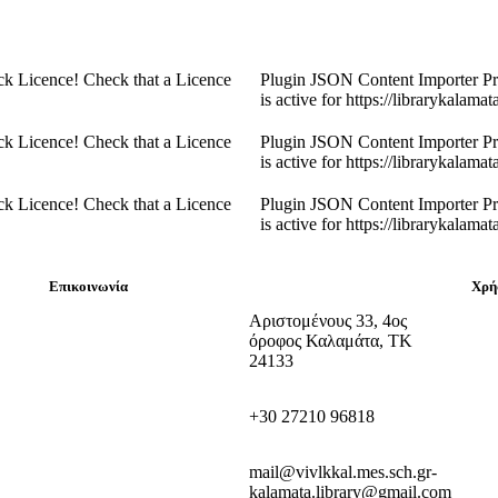
k Licence! Check that a Licence
Plugin JSON Content Importer Pr
is active for https://librarykalamat
k Licence! Check that a Licence
Plugin JSON Content Importer Pr
is active for https://librarykalamat
k Licence! Check that a Licence
Plugin JSON Content Importer Pr
is active for https://librarykalamat
Επικοινωνία
Χρή
Αριστομένους 33, 4ος
Συχ
όροφος Καλαμάτα, ΤΚ
Χρή
24133
Εκτ
+30 27210 96818
mail@vivlkkal.mes.sch.gr-
kalamata.library@gmail.com