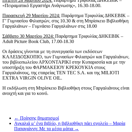
Πέμπτη 28 Μαρτίου 2024:
Παράρτημα Τριφυλίας ΔΗΚΕΒΙΚ –
«Πειραματικό Εργαστήρι Ανάγνωσης», 16.30-18.00.
Παρασκευή 29 Μαρτίου 2024:
Παράρτημα Τριφυλίας ΔΗΚΕΒΙΚ –
Γ’ Γυμνασίου Φιλιατρών, στις 10.30 & στη Μπρίσκειο Βιβλιοθήκη
Γαργαλιάνων – Γυμνάσιο Γαργαλιάνων στις 18.00
Σάββατο 30 Μαρτίου 2024:
Παράρτημα Τριφυλίας ΔΗΚΕΒΙΚ –
Adult Picture Book Club, 17.00-18.30
Οι δράσεις γίνονται με τη συνεργασία των εκδόσεων
ΚΑΛΕΙΔΟΣΚΟΠΙΟ, των Γυμνασίων Φιλιατρών και Γαργαλιάνων,
του βιβλιοπωλείου ΑΡΧΟΝΤΑΡΙΚΙ στην Κυπαρισσία και με την
υποστήριξη του ΦΑΡΜΑΚΕΙΟΥ ΚΡΕΚΟΥΚΙΑ στους
Γαργαλιάνους, της εταιρείας TEN TEC S.A. και της MILIOTI
EXTRA VIRGIN OLIVE OIL.
Η εκδήλωση στη Μπρίσκειο Βιβλιοθήκη στους Γαργαλιάνους είναι
ανοιχτή και για το κοινό.
←
Ποίησης βηματισμοί
Αγκαλιά μ’ ένα βιβλίο, η βιβλιοθήκη πάει σχολείο – Μαρία
Παπαγιάννη: Με τα μέσα μάτια
→