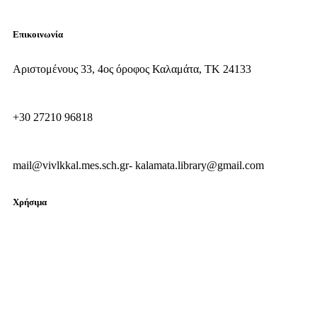
Επικοινωνία
Αριστομένους 33, 4ος όροφος Καλαμάτα, ΤΚ 24133
+30 27210 96818
mail@vivlkkal.mes.sch.gr- kalamata.library@gmail.com
Χρήσιμα
Συχνές ερωτήσεις
Χρήσιμα links
Εκτέλεση προϋπολογισμού