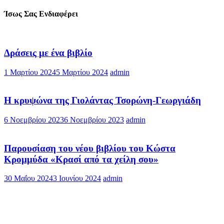
Ίσως Σας Ενδιαφέρει
Δράσεις με ένα βιβλίο
1 Μαρτίου 2024
5 Μαρτίου 2024
admin
Η κρυψώνα της Γιολάντας Τσορώνη-Γεωργιάδη
6 Νοεμβρίου 2023
6 Νοεμβρίου 2023
admin
Παρουσίαση του νέου βιβλίου του Κώστα
Κρομμύδα «Κρασί από τα χείλη σου»
30 Μαΐου 2024
3 Ιουνίου 2024
admin