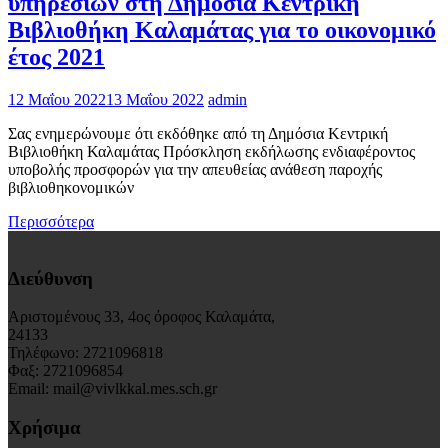
υπηρεσιών στη Δημόσια Κεντρική
Βιβλιοθήκη Καλαμάτας για το οικονομικό
έτος 2021
12 Μαΐου 2022
13 Μαΐου 2022
admin
Σας ενημερώνουμε ότι εκδόθηκε από τη Δημόσια Κεντρική
Βιβλιοθήκη Καλαμάτας Πρόσκληση εκδήλωσης ενδιαφέροντος
υποβολής προσφορών για την απευθείας ανάθεση παροχής
βιβλιοθηκονομικών
Περισσότερα
Διεύθυνση
Αριστομένους 33, 4ος όροφος Καλαμάτα,
24133
Τηλέφωνο: 2721096818
Φαξ: 2721096854
Email: mail@vivlkkal.mes.sch.gr
Χρήσιμα