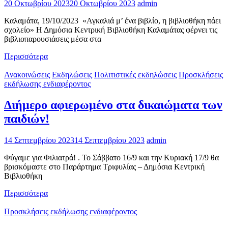
20 Οκτωβρίου 2023
20 Οκτωβρίου 2023
admin
Καλαμάτα, 19/10/2023 «Αγκαλιά μ’ ένα βιβλίο, η βιβλιοθήκη πάει
σχολείο» Η Δημόσια Κεντρική Βιβλιοθήκη Καλαμάτας φέρνει τις
βιβλιοπαρουσιάσεις μέσα στα
Περισσότερα
Ανακοινώσεις
Εκδηλώσεις
Πολιτιστικές εκδηλώσεις
Προσκλήσεις
εκδήλωσης ενδιαφέροντος
Διήμερο αφιερωμένο στα δικαιώματα των
παιδιών!
14 Σεπτεμβρίου 2023
14 Σεπτεμβρίου 2023
admin
Φύγαμε για Φιλιατρά! . Το Σάββατο 16/9 και την Κυριακή 17/9 θα
βρισκόμαστε στο Παράρτημα Τριφυλίας – Δημόσια Κεντρική
Βιβλιοθήκη
Περισσότερα
Προσκλήσεις εκδήλωσης ενδιαφέροντος