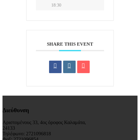
18:30
SHARE THIS EVENT
Διεύθυνση
Αριστομένους 33, 4ος όροφος Καλαμάτα,
24133
Τηλέφωνο: 2721096818
Φαξ: 2721096854