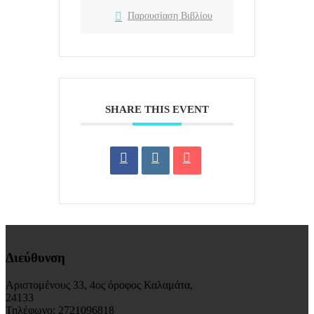
Παρουσίαση Βιβλίου
SHARE THIS EVENT
Διεύθυνση
Αριστομένους 33, 4ος όροφος Καλαμάτα,
24133
Τηλέφωνο: 2721096818