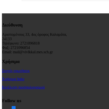
Διεύθυνση
Αριστομένους 33, 4ος όροφος Καλαμάτα,
24133
Τηλέφωνο: 2721096818
Φαξ: 2721096854
Email: mail@vivlkkal.mes.sch.gr
Χρήσιμα
Συχνές ερωτήσεις
Χρήσιμα links
Εκτέλεση προϋπολογισμού
Follow us