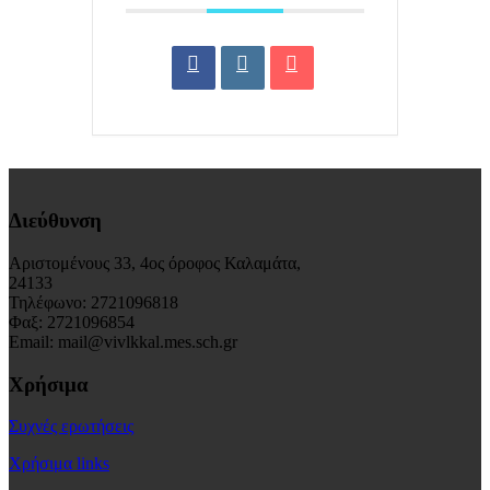
Διεύθυνση
Αριστομένους 33, 4ος όροφος Καλαμάτα,
24133
Τηλέφωνο: 2721096818
Φαξ: 2721096854
Email: mail@vivlkkal.mes.sch.gr
Χρήσιμα
Συχνές ερωτήσεις
Χρήσιμα links