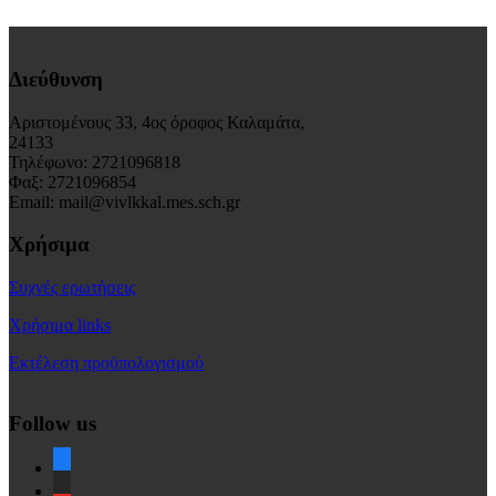
Διεύθυνση
Αριστομένους 33, 4ος όροφος Καλαμάτα,
24133
Τηλέφωνο: 2721096818
Φαξ: 2721096854
Email: mail@vivlkkal.mes.sch.gr
Χρήσιμα
Συχνές ερωτήσεις
Χρήσιμα links
Εκτέλεση προϋπολογισμού
Follow us