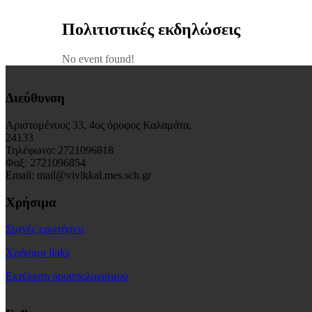
Πολιτιστικές εκδηλώσεις
No event found!
Διεύθυνση
Αριστομένους 33, 4ος όροφος Καλαμάτα,
24133
Τηλέφωνο: 2721096818
Φαξ: 2721096854
Email: mail@vivlkkal.mes.sch.gr
Χρήσιμα
Συχνές ερωτήσεις
Χρήσιμα links
Εκτέλεση προϋπολογισμού