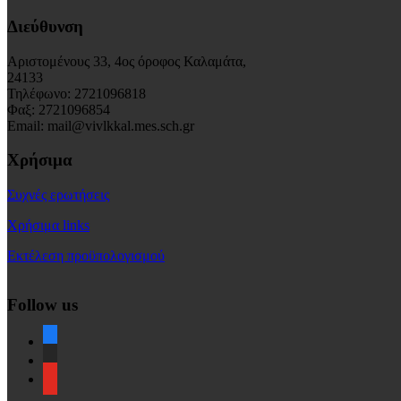
Διεύθυνση
Αριστομένους 33, 4ος όροφος Καλαμάτα,
24133
Τηλέφωνο: 2721096818
Φαξ: 2721096854
Email: mail@vivlkkal.mes.sch.gr
Χρήσιμα
Συχνές ερωτήσεις
Χρήσιμα links
Εκτέλεση προϋπολογισμού
Follow us