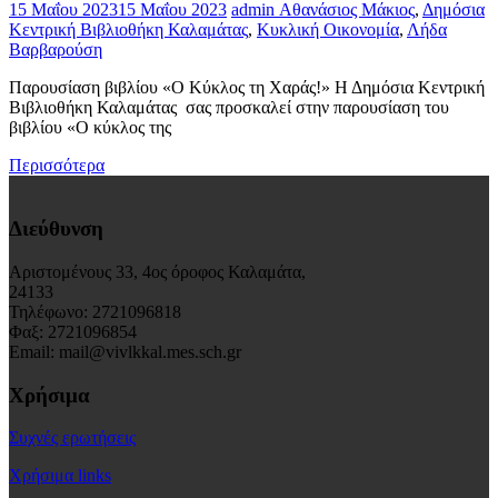
15 Μαΐου 2023
15 Μαΐου 2023
admin
Αθανάσιος Μάκιος
,
Δημόσια
Κεντρική Βιβλιοθήκη Καλαμάτας
,
Κυκλική Οικονομία
,
Λήδα
Βαρβαρούση
Παρουσίαση βιβλίου «Ο Κύκλος τη Χαράς!» Η Δημόσια Κεντρική
Βιβλιοθήκη Καλαμάτας σας προσκαλεί στην παρουσίαση του
βιβλίου «Ο κύκλος της
Περισσότερα
Διεύθυνση
Αριστομένους 33, 4ος όροφος Καλαμάτα,
24133
Τηλέφωνο: 2721096818
Φαξ: 2721096854
Email: mail@vivlkkal.mes.sch.gr
Χρήσιμα
Συχνές ερωτήσεις
Χρήσιμα links