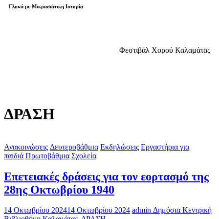
Γλυκά με Μικρασιάτικη Ιστορία
Φεστιβάλ Χορού Καλαμάτας
ΔΡΑΣΗ
Ανακοινώσεις
Δευτεροβάθμια
Εκδηλώσεις
Εργαστήρια για
παιδιά
Πρωτοβάθμια
Σχολεία
Επετειακές δράσεις για τον εορτασμό της
28ης Οκτωβρίου 1940
14 Οκτωβρίου 2024
14 Οκτωβρίου 2024
admin
Δημόσια Κεντρική
Βιβλιοθήκη Καλαμάτας
,
ΔΡΑΣΗ