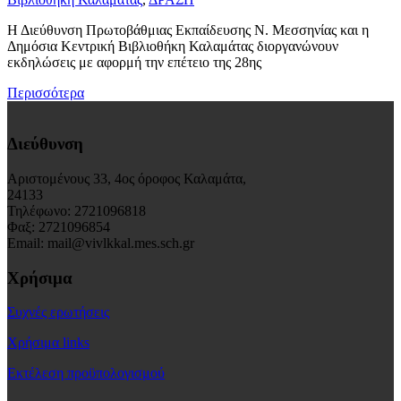
Η Διεύθυνση Πρωτοβάθμιας Εκπαίδευσης Ν. Μεσσηνίας και η
Δημόσια Κεντρική Βιβλιοθήκη Καλαμάτας διοργανώνουν
εκδηλώσεις με αφορμή την επέτειο της 28ης
Περισσότερα
Διεύθυνση
Αριστομένους 33, 4ος όροφος Καλαμάτα,
24133
Τηλέφωνο: 2721096818
Φαξ: 2721096854
Email: mail@vivlkkal.mes.sch.gr
Χρήσιμα
Συχνές ερωτήσεις
Χρήσιμα links
Εκτέλεση προϋπολογισμού