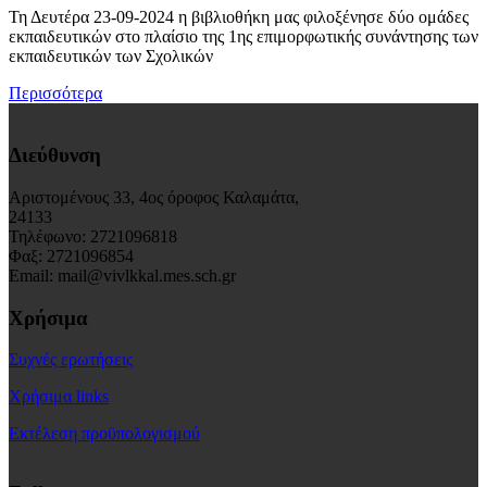
Τη Δευτέρα 23-09-2024 η βιβλιοθήκη μας φιλοξένησε δύο ομάδες
εκπαιδευτικών στο πλαίσιο της 1ης επιμορφωτικής συνάντησης των
εκπαιδευτικών των Σχολικών
Περισσότερα
Διεύθυνση
Αριστομένους 33, 4ος όροφος Καλαμάτα,
24133
Τηλέφωνο: 2721096818
Φαξ: 2721096854
Email: mail@vivlkkal.mes.sch.gr
Χρήσιμα
Συχνές ερωτήσεις
Χρήσιμα links
Εκτέλεση προϋπολογισμού