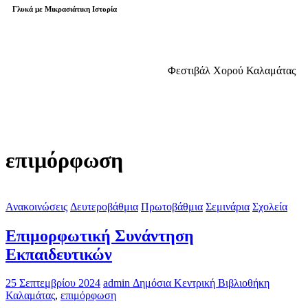
Γλυκά με Μικρασιάτικη Ιστορία
Φεστιβάλ Χορού Καλαμάτας
επιμόρφωση
Ανακοινώσεις
Δευτεροβάθμια
Πρωτοβάθμια
Σεμινάρια
Σχολεία
Επιμορφωτική Συνάντηση
Εκπαιδευτικών
25 Σεπτεμβρίου 2024
admin
Δημόσια Κεντρική Βιβλιοθήκη
Καλαμάτας
,
επιμόρφωση