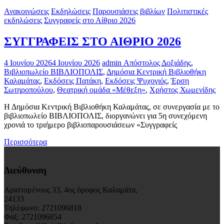
Ανακοινώσεις
Εκδηλώσεις
Παρουσιάσεις βιβλίων
Πολιτιστικές
εκδηλώσεις
Συγγραφείς στο Αίθριο 2026
ΣΥΓΓΡΑΦΕΙΣ ΣΤΟ ΑΙΘΡΙΟ 2026
4 Ιουνίου 2026
4 Ιουνίου 2026
admin
Απόστολος Δοξιάδης
,
Βιβλιοπωλείο ΒΙΒΛΙΟΠΟΛΙΣ
,
Δημόσια Κεντρική Βιβλιοθήκη
Καλαμάτας
,
Εκδόσεις Πατάκη
,
Εκδόσεις Ψυχογιός
,
Έρση
Σωτηροπούλου
,
Θεατρική ομάδα «Μέθεξη»
,
Χρήστος Χωμενίδης
Η Δημόσια Κεντρική Βιβλιοθήκη Καλαμάτας, σε συνεργασία με το
βιβλιοπωλείο ΒΙΒΛΙΟΠΟΛΙΣ, διοργανώνει για 5η συνεχόμενη
χρονιά το τριήμερο βιβλιοπαρουσιάσεων «Συγγραφείς
Περισσότερα
Διεύθυνση
Αριστομένους 33, 4ος όροφος Καλαμάτα,
24133
Τηλέφωνο: 2721096818
Φαξ: 2721096854