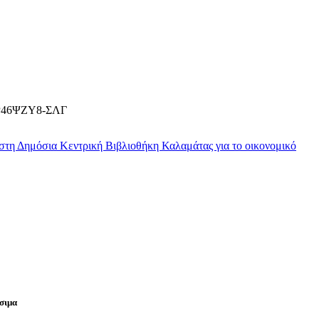
Τ3Ρ46ΨΖΥ8-ΣΛΓ
τη Δημόσια Κεντρική Βιβλιοθήκη Καλαμάτας για το οικονομικό
σιμα