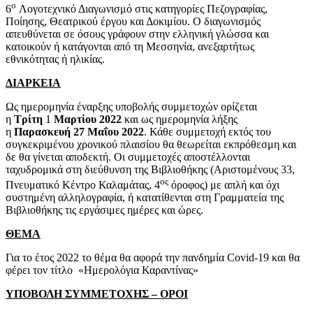
ο
6
Λογοτεχνικό Διαγωνισμό στις κατηγορίες Πεζογραφίας,
Ποίησης, Θεατρικού έργου και Δοκιμίου. Ο διαγωνισμός
απευθύνεται σε όσους γράφουν στην ελληνική γλώσσα και
κατοικούν ή κατάγονται από τη Μεσσηνία, ανεξαρτήτως
εθνικότητας ή ηλικίας.
ΔΙΑΡΚΕΙΑ
Ως ημερομηνία έναρξης υποβολής συμμετοχών ορίζεται
η
Τρίτη
1
Μαρτίου 2022
και ως ημερομηνία λήξης
η
Παρασκευή
27 Μαΐου 2022
. Κάθε συμμετοχή εκτός του
συγκεκριμένου χρονικού πλαισίου θα θεωρείται εκπρόθεσμη και
δε θα γίνεται αποδεκτή. Οι συμμετοχές αποστέλλονται
ταχυδρομικά στη διεύθυνση της Βιβλιοθήκης (Αριστομένους 33,
ος
Πνευματικό Κέντρο Καλαμάτας, 4
όροφος) με απλή και όχι
συστημένη αλληλογραφία, ή κατατίθενται στη Γραμματεία της
Βιβλιοθήκης τις εργάσιμες ημέρες και ώρες.
ΘΕΜΑ
Για το έτος 2022 το θέμα θα αφορά την πανδημία Covid-19 και θα
φέρει τον τίτλο «Ημερολόγια Καραντίνας»
ΥΠΟΒΟΛΗ ΣΥΜΜΕΤΟΧΗΣ – ΟΡΟΙ