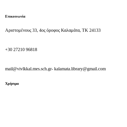
Επικοινωνία
Αριστομένους 33, 4ος όροφος Καλαμάτα, ΤΚ 24133
+30 27210 96818
mail@vivlkkal.mes.sch.gr- kalamata.library@gmail.com
Χρήσιμα
Συχνές ερωτήσεις
Χρήσιμα links
Εκτέλεση προϋπολογισμού