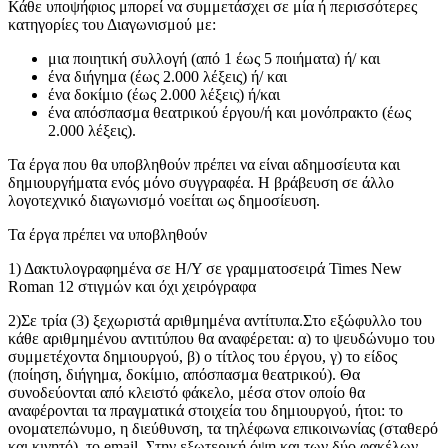
Κάθε υποψήφιος μπορεί να συμμετάσχει σε μία ή περισσότερες
κατηγορίες του Διαγωνισμού με:
μια ποιητική συλλογή (από 1 έως 5 ποιήματα) ή/ και
ένα διήγημα (έως 2.000 λέξεις) ή/ και
ένα δοκίμιο (έως 2.000 λέξεις) ή/και
ένα απόσπασμα θεατρικού έργου/ή και μονόπρακτο (έως
2.000 λέξεις).
Τα έργα που θα υποβληθούν πρέπει να είναι αδημοσίευτα και
δημιουργήματα ενός μόνο συγγραφέα. Η βράβευση σε άλλο
λογοτεχνικό διαγωνισμό νοείται ως δημοσίευση.
Τα έργα πρέπει να υποβληθούν
1) Δακτυλογραφημένα σε Η/Υ σε γραμματοσειρά Times New
Roman 12 στιγμών και όχι χειρόγραφα
2)Σε τρία (3) ξεχωριστά αριθμημένα αντίτυπα.Στο εξώφυλλο του
κάθε αριθμημένου αντιτύπου θα αναφέρεται: α) το ψευδώνυμο του
συμμετέχοντα δημιουργού, β) ο τίτλος του έργου, γ) το είδος
(ποίηση, διήγημα, δοκίμιο, απόσπασμα θεατρικού). Θα
συνοδεύονται από κλειστό φάκελο, μέσα στον οποίο θα
αναφέρονται τα πραγματικά στοιχεία του δημιουργού, ήτοι: το
ονοματεπώνυμο, η διεύθυνση, τα τηλέφωνα επικοινωνίας (σταθερό
και κινητό), το email. Στην εξωτερική όψη και των δύο φακέλων