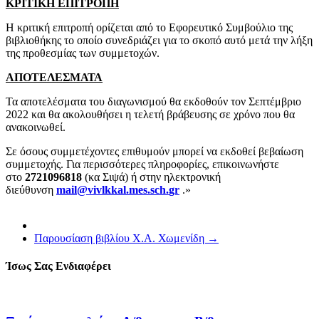
ΚΡΙΤΙΚΗ ΕΠΙΤΡΟΠΗ
Η κριτική επιτροπή ορίζεται από το Εφορευτικό Συμβούλιο της
βιβλιοθήκης το οποίο συνεδριάζει για το σκοπό αυτό μετά την λήξη
της προθεσμίας των συμμετοχών.
ΑΠΟΤΕΛΕΣΜΑΤΑ
Τα αποτελέσματα του διαγωνισμού θα εκδοθούν τον Σεπτέμβριο
2022 και θα ακολουθήσει η τελετή βράβευσης σε χρόνο που θα
ανακοινωθεί.
Σε όσους συμμετέχοντες επιθυμούν μπορεί να εκδοθεί βεβαίωση
συμμετοχής. Για περισσότερες πληροφορίες, επικοινωνήστε
στο
2721096818
(κα Σιψά) ή στην ηλεκτρονική
διεύθυνση
mail
@
vivlkkal
.
mes
.
sch
.
gr
.»
Παρουσίαση βιβλίου Χ.Α. Χωμενίδη
→
Ίσως Σας Ενδιαφέρει