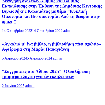
Ξενάγηση σχολείων Α/θμιας και Β/θμιας
Εκπαίδευσης στην Έκθεση της Δημόσιας Κεντρικής
Βιβλιοθήκης Καλαμάτας με θέμα “Κυκλική
Οικονομία και Βιο-οικονομία: Από τη θεωρία στην
πράξη”
14 Οκτωβρίου 2022
14 Οκτωβρίου 2022
admin
«Αγκαλιά μ’ ένα βιβλίο, η βιβλιοθήκη πάει σχολείο»
Αφιέρωμα στη Μαρία Παπαγιάννη
5 Απριλίου 2024
5 Απριλίου 2024
admin
“Συγγραφείς στο Αίθριο 2025”- Ολοκλήρωση
τριημέρου λογοτεχνικών εκδηλώσεων
2 Ιουνίου 2025
admin