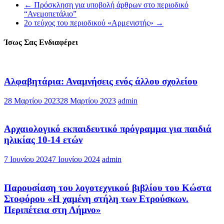
←
Πρόσκληση για υποβολή άρθρων στο περιοδικό
“Ανεμοπετάλιο”
2ο τεύχος του περιοδικού «Αρμενιστής»
→
Ίσως Σας Ενδιαφέρει
Αλφαβητάρια: Αναμνήσεις ενός άλλου σχολείου
28 Μαρτίου 2023
28 Μαρτίου 2023
admin
Aρχαιολογικό εκπαιδευτικό πρόγραμμα για παιδιά
ηλικίας 10-14 ετών
7 Ιουνίου 2024
7 Ιουνίου 2024
admin
Παρουσίαση του λογοτεχνικού βιβλίου του Κώστα
Στοφόρου «Η χαμένη στήλη των Ετρούσκων.
Περιπέτεια στη Λήμνο»