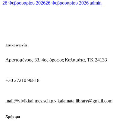
26 Φεβρουαρίου 2026
26 Φεβρουαρίου 2026
admin
Επικοινωνία
Αριστομένους 33, 4ος όροφος Καλαμάτα, ΤΚ 24133
+30 27210 96818
mail@vivlkkal.mes.sch.gr- kalamata.library@gmail.com
Χρήσιμα
Συχνές ερωτήσεις