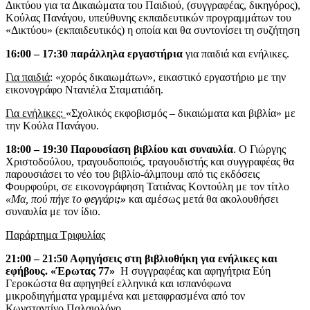
Δικτύου για τα Δικαιώματα του Παιδιού, (συγγραφέας, δικηγόρος),
Κούλας Πανάγου, υπεύθυνης εκπαιδευτικών προγραμμάτων του
«Δικτύου» (εκπαιδευτικός) η οποία και θα συντονίσει τη συζήτηση
16:00 – 17:30 παράλληλα εργαστήρια
για παιδιά και ενήλικες.
Για παιδιά
: «χορός δικαιωμάτων», εικαστικό εργαστήριο με την
εικονογράφο Ντανιέλα Σταματιάδη.
Για ενήλικες:
«Σχολικός εκφοβισμός – δικαιώματα και βιβλία» με
την Κούλα Πανάγου.
18:00 – 19:30 Παρουσίαση βιβλίου και συναυλία
. Ο Γιώργης
Χριστοδούλου, τραγουδοποιός, τραγουδιστής και συγγραφέας θα
παρουσιάσει το νέο του βιβλίο-άλμπουμ από τις εκδόσεις
Φουρφούρι, σε εικονογράφηση Τατιάνας Κοντούλη με τον τίτλο
«Μα, πού πήγε το φεγγάρι
;»
και αμέσως μετά θα ακολουθήσει
συναυλία με τον ίδιο.
Παράρτημα Τριφυλίας
21:00 – 21:50 Αφηγήσεις στη βιβλιοθήκη για ενήλικες και
εφήβους. «Έρωτας 77»
Η συγγραφέας και αφηγήτρια Εύη
Γεροκώστα θα αφηγηθεί ελληνικά και ισπανόφωνα
μικροδιηγήματα γραμμένα και μεταφρασμένα από τον
Κωνσταντίνο Παλαιολόγο.