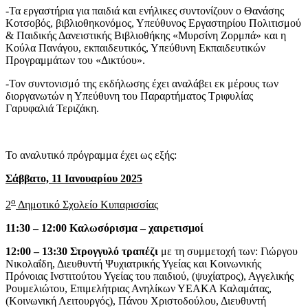
-Τα εργαστήρια για παιδιά και ενήλικες συντονίζουν ο Θανάσης
Κοτσοβός, βιβλιοθηκονόμος, Υπεύθυνος Εργαστηρίου Πολιτισμού
& Παιδικής Δανειστικής Βιβλιοθήκης «Μυρσίνη Ζορμπά» και η
Κούλα Πανάγου, εκπαιδευτικός, Υπεύθυνη Εκπαιδευτικών
Προγραμμάτων του «Δικτύου».
-Τον συντονισμό της εκδήλωσης έχει αναλάβει εκ μέρους των
διοργανωτών η Υπεύθυνη του Παραρτήματος Τριφυλίας
Γαρυφαλιά Τεριζάκη.
Το αναλυτικό πρόγραμμα έχει ως εξής:
Σάββατο, 11 Ιανουαρίου 2025
ο
2
Δημοτικό Σχολείο Κυπαρισσίας
11:30 – 12:00 Καλωσόρισμα – χαιρετισμοί
12:00 – 13:30 Στρογγυλό τραπέζι
με τη συμμετοχή των: Γιώργου
Νικολαΐδη, Διευθυντή Ψυχιατρικής Υγείας και Κοινωνικής
Πρόνοιας Ινστιτούτου Υγείας του παιδιού, (ψυχίατρος), Αγγελικής
Ρουμελιώτου, Επιμελήτριας Ανηλίκων ΥΕΑΚΑ Καλαμάτας,
(Κοινωνική Λειτουργός), Πάνου Χριστοδούλου, Διευθυντή