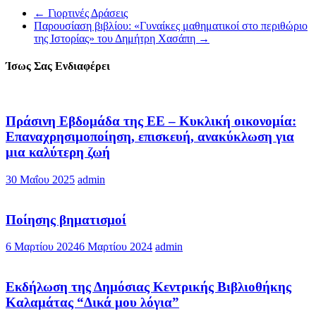
←
Γιορτινές Δράσεις
Παρουσίαση βιβλίου: «Γυναίκες μαθηματικοί στο περιθώριο
της Ιστορίας» του Δημήτρη Χασάπη
→
Ίσως Σας Ενδιαφέρει
Πράσινη Εβδομάδα της ΕΕ – Κυκλική οικονομία:
Επαναχρησιμοποίηση, επισκευή, ανακύκλωση για
μια καλύτερη ζωή
30 Μαΐου 2025
admin
Ποίησης βηματισμοί
6 Μαρτίου 2024
6 Μαρτίου 2024
admin
Εκδήλωση της Δημόσιας Κεντρικής Βιβλιοθήκης
Καλαμάτας “Δικά μου λόγια”