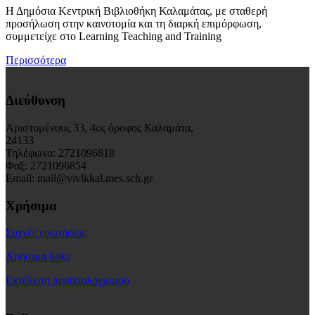
Η Δημόσια Κεντρική Βιβλιοθήκη Καλαμάτας, με σταθερή
προσήλωση στην καινοτομία και τη διαρκή επιμόρφωση,
συμμετείχε στο Learning Teaching and Training
Περισσότερα
Διεύθυνση
Αριστομένους 33, 4ος όροφος Καλαμάτα,
24133
Τηλέφωνο: 2721096818
Φαξ: 2721096854
Email: mail@vivlkkal.mes.sch.gr
Χρήσιμα
Συχνές ερωτήσεις
Χρήσιμα links
Εκτέλεση προϋπολογισμού